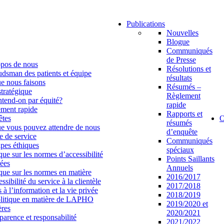
Publications
Nouvelles
Blogue
Communiqués
de Presse
pos de nous
Résolutions et
sman des patients et équipe
résultats
e nous faisons
Résumés –
stratégique
Règlement
tend-on par équité?
rapide
ment rapide
Rapports et
êtes
O
résumés
e vous pouvez attendre de nous
d’enquête
e de service
Communiqués
ipes éthiques
spéciaux
ique sur les normes d’accessibilité
Points Saillants
rées
Annuels
ique sur les normes en matière
2016/2017
ssibilité du service à la clientèle
2017/2018
 à l’information et la vie privée
2018/2019
litique en matière de LAPHO
2019/2020 et
ères
2020/2021
parence et responsabilité
2021/2022