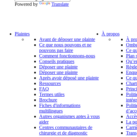
Powered by
Translate
Plaintes
À propos
Avant de déposer une plainte
À pro
Ce que nous pouvons et ne
Ombud
pouvons pas faire
Ce qu
Comment fonctionnons-nous
Plan 
Conseils pratiques
Qu’en
Déposer une plainte
Règle
Déposer une plainte
Enqu
Après avoir déposé une plainte
Ce qu
Ressources
Chart
FAQ
Princ
Termes utiles
Polit
Brochure
intég
Fiches d'informations
Polit
multilingues
d’acce
Autres organismes aptes à vous
Accès
aider
La po
Centres communautaires de
Carri
chirurgie et de diagnostic
Trans