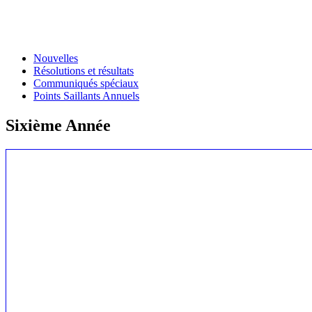
Nouvelles
Résolutions et résultats
Communiqués spéciaux
Points Saillants Annuels
Sixième Année