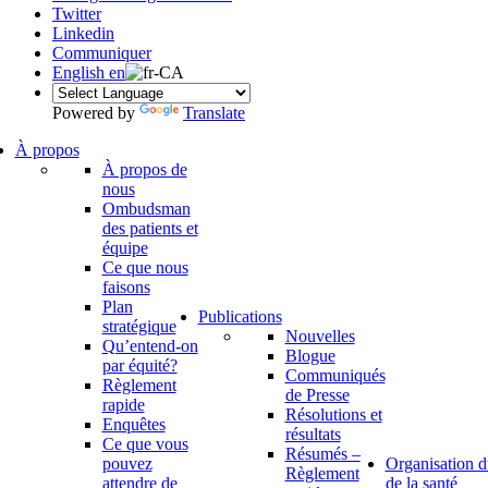
Twitter
Linkedin
Communiquer
English
en
Powered by
Translate
À propos
À propos de
nous
Ombudsman
des patients et
équipe
Ce que nous
faisons
Plan
Publications
stratégique
Nouvelles
Qu’entend-on
Blogue
par équité?
Communiqués
Règlement
de Presse
rapide
Résolutions et
Enquêtes
résultats
Ce que vous
Résumés –
pouvez
Organisation d
Règlement
attendre de
de la santé