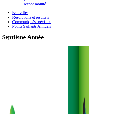
responsabilité
Nouvelles
Résolutions et résultats
Communiqués spéciaux
Points Saillants Annuels
Septième Année