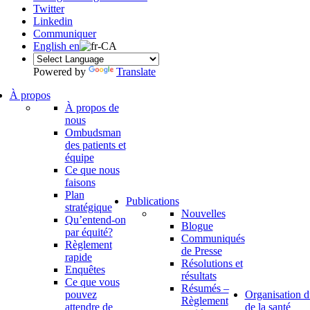
Twitter
Linkedin
Communiquer
English
en
Powered by
Translate
À propos
À propos de
nous
Ombudsman
des patients et
équipe
Ce que nous
faisons
Plan
Publications
stratégique
Nouvelles
Qu’entend-on
Blogue
par équité?
Communiqués
Règlement
de Presse
rapide
Résolutions et
Enquêtes
résultats
Ce que vous
Résumés –
pouvez
Organisation d
Règlement
attendre de
de la santé