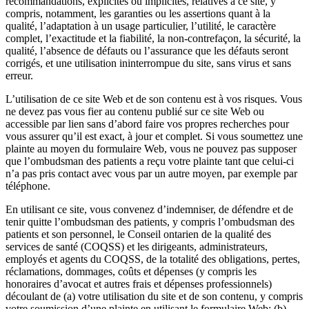
recommandations, explicites ou implicites, relatives à ce site, y
compris, notamment, les garanties ou les assertions quant à la
qualité, l’adaptation à un usage particulier, l’utilité, le caractère
complet, l’exactitude et la fiabilité, la non-contrefaçon, la sécurité, la
qualité, l’absence de défauts ou l’assurance que les défauts seront
corrigés, et une utilisation ininterrompue du site, sans virus et sans
erreur.
L’utilisation de ce site Web et de son contenu est à vos risques. Vous
ne devez pas vous fier au contenu publié sur ce site Web ou
accessible par lien sans d’abord faire vos propres recherches pour
vous assurer qu’il est exact, à jour et complet. Si vous soumettez une
plainte au moyen du formulaire Web, vous ne pouvez pas supposer
que l’ombudsman des patients a reçu votre plainte tant que celui-ci
n’a pas pris contact avec vous par un autre moyen, par exemple par
téléphone.
En utilisant ce site, vous convenez d’indemniser, de défendre et de
tenir quitte l’ombudsman des patients, y compris l’ombudsman des
patients et son personnel, le Conseil ontarien de la qualité des
services de santé (COQSS) et les dirigeants, administrateurs,
employés et agents du COQSS, de la totalité des obligations, pertes,
réclamations, dommages, coûts et dépenses (y compris les
honoraires d’avocat et autres frais et dépenses professionnels)
découlant de (a) votre utilisation du site et de son contenu, y compris
votre soumission d’une plainte en utilisant le formulaire Web; (b)